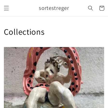
Gå til
sortestreger
indhold
Indkøbsku
Collections