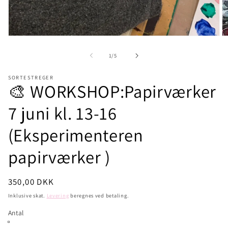
Å
Åbn
m
mediet
2
1
af
1
/
5
i
i
m
modus
SORTESTREGER
🎨 WORKSHOP:Papirværker
7 juni kl. 13-16
(Eksperimenteren
papirværker )
Normalpris
350,00 DKK
Inklusive skat.
Levering
beregnes ved betaling.
Antal