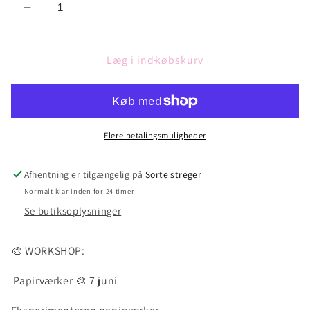
Reducer
Øg
antallet
antallet
for
for
🎨
🎨
Læg i indkøbskurv
WORKSHOP:Papirværker
WORKSHOP:Papirværker
7
7
juni
juni
kl.
kl.
13-
13-
Flere betalingsmuligheder
16
16
(Eksperimenteren
(Eksperimenteren
Afhentning er tilgængelig på
Sorte streger
papirværker
papirværker
Normalt klar inden for 24 timer
)
)
Se butiksoplysninger
🎨 WORKSHOP:
Papirværker 🎨 7 juni