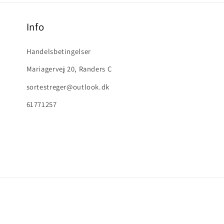
Info
Handelsbetingelser
Mariagervej 20, Randers C
sortestreger@outlook.dk
61771257