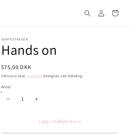
Log
Indkøbskurv
ind
SORTESTREGER
Hands on
Normalpris
575,00 DKK
Inklusive skat.
Levering
beregnes ved betaling.
Antal
Reducer
Øg
antallet
antallet
for
for
Hands
Hands
Læg i indkøbskurv
on
on