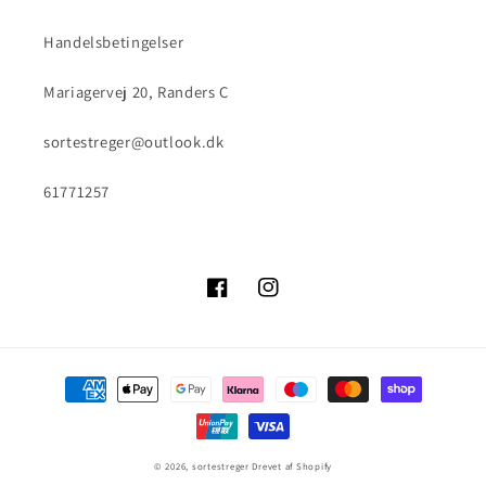
Handelsbetingelser
Mariagervej 20, Randers C
sortestreger@outlook.dk
61771257
Facebook
Instagram
Betalingsmetoder
© 2026,
sortestreger
Drevet af Shopify