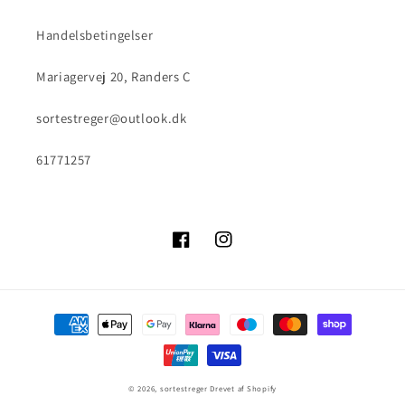
Handelsbetingelser
Mariagervej 20, Randers C
sortestreger@outlook.dk
61771257
Facebook
Instagram
Betalingsmetoder
© 2026,
sortestreger
Drevet af Shopify